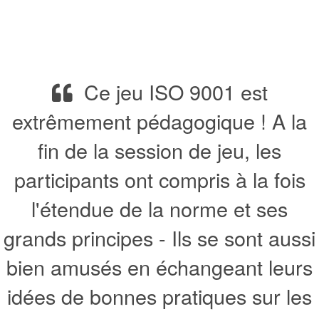
!
Cartes EVENEMENT
: Les équipes mettent
en jeu leur capital en fonction de leur
avancement ... Que le meilleur gagne !
Ce jeu ISO 9001 est
extrêmement pédagogique ! A la
fin de la session de jeu, les
participants ont compris à la fois
l'étendue de la norme et ses
grands principes - Ils se sont aussi
bien amusés en échangeant leurs
idées de bonnes pratiques sur les