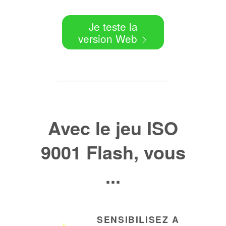
Je teste la
version Web
Avec le
jeu
ISO
9001 Flash, vous
...
SENSIBILISEZ A