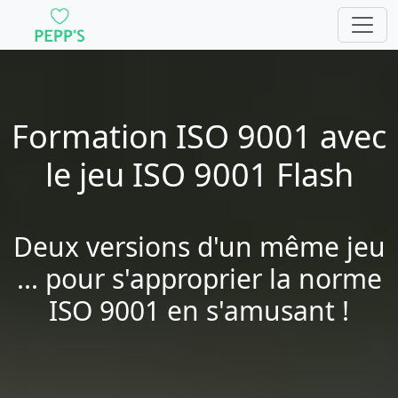
Formation ISO 9001 avec
le jeu ISO 9001 Flash
Deux versions d'un même jeu
... pour s'approprier la norme
ISO 9001 en s'amusant !