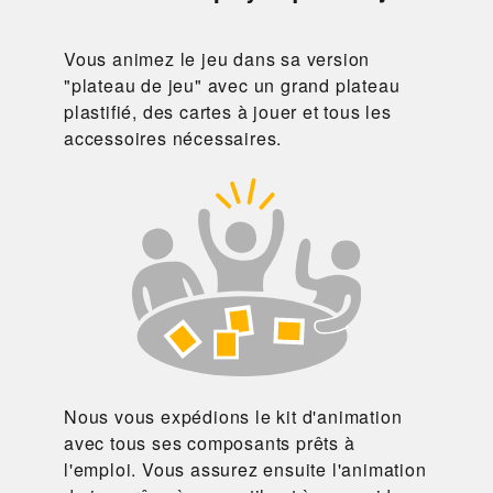
Vous animez le jeu dans sa version
"plateau de jeu" avec un grand plateau
plastifié, des cartes à jouer et tous les
accessoires nécessaires.
Nous vous expédions le kit d'animation
avec tous ses composants prêts à
l'emploi. Vous assurez ensuite l'animation