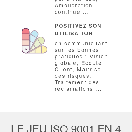
Amélioration
continue ...
POSITIVEZ SON
UTILISATION
en communiquant
sur les bonnes
pratiques : Vision
globale, Ecoute
Client, Maitrise
des risques,
Traitement des
réclamations ...
LE JEU ISO 9001 EN 4