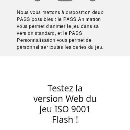
Nous vous mettons à disposition deux
PASS possibles : le PASS Animation
vous permet d'animer le jeu dans sa
version standard, et le PASS
Personnalisation vous permet de
personnaliser toutes les cartes du jeu.
Testez la
version Web du
jeu ISO 9001
Flash !