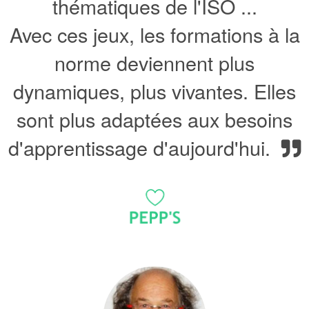
thématiques de l'ISO ...
Avec ces jeux, les formations à la
norme deviennent plus
dynamiques, plus vivantes. Elles
sont plus adaptées aux besoins
d'apprentissage d'aujourd'hui.