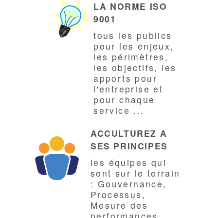
LA NORME ISO
9001
tous les publics
pour les enjeux,
les périmètres,
les objectifs, les
apports pour
l'entreprise et
pour chaque
service ...
ACCULTUREZ A
SES PRINCIPES
les équipes qui
sont sur le terrain
: Gouvernance,
Processus,
Mesure des
performances,